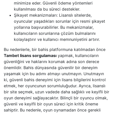
minimize eder. Güvenli ödeme yöntemleri
kullanılması da bu süreci destekler.
Şikayet mekanizmaları: Lisanslı sitelerde,
oyuncular yaşadıkları sorunlar için resmi şikayet
yollarına başvurabilirler. Bu mekanizmalar,
kullanıcıların sorunlarına çözüm bulmalarını
kolaylaştırır ve kullanıcı memnuniyetini artırır.
Bu nedenlerle, bir bahis platformuna katılmadan önce
Tambet lisans sorgulaması
yapmak, kullanıcıların
güvenliğini ve haklarını korumak adına son derece
önemlidir. Bahis dünyasında güvenilir bir deneyim
yaşamak için bu adımı atmayı unutmayın. Unutmayın
ki, güvenli bahis deneyimi için lisans bilgilerini kontrol
etmek, her oyuncunun sorumluluğudur. Ayrıca, lisanslı
bir site seçmek, uzun vadede daha sağlıklı ve keyifli bir
oyun deneyimi sağlayacaktır. Bilinçli bir oyuncu olmak,
güvenli ve keyifli bir oyun süreci için kritik öneme
sahiptir. Bu nedenle, oyun oynamadan önce gerekli