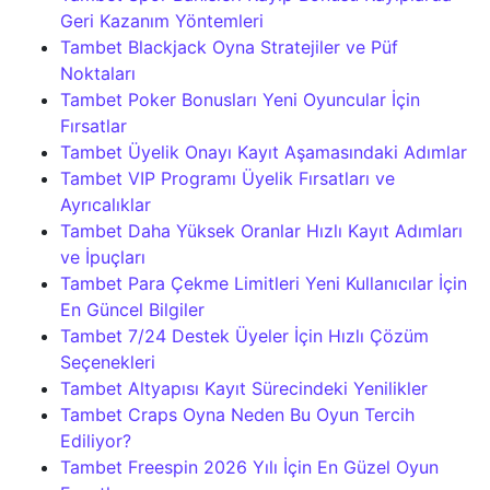
Geri Kazanım Yöntemleri
Tambet Blackjack Oyna Stratejiler ve Püf
Noktaları
Tambet Poker Bonusları Yeni Oyuncular İçin
Fırsatlar
Tambet Üyelik Onayı Kayıt Aşamasındaki Adımlar
Tambet VIP Programı Üyelik Fırsatları ve
Ayrıcalıklar
Tambet Daha Yüksek Oranlar Hızlı Kayıt Adımları
ve İpuçları
Tambet Para Çekme Limitleri Yeni Kullanıcılar İçin
En Güncel Bilgiler
Tambet 7/24 Destek Üyeler İçin Hızlı Çözüm
Seçenekleri
Tambet Altyapısı Kayıt Sürecindeki Yenilikler
Tambet Craps Oyna Neden Bu Oyun Tercih
Ediliyor?
Tambet Freespin 2026 Yılı İçin En Güzel Oyun