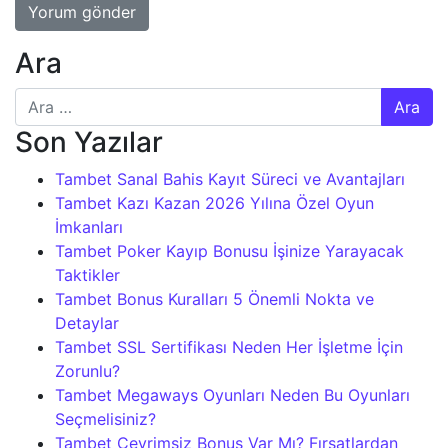
Ara
Arama:
Son Yazılar
Tambet Sanal Bahis Kayıt Süreci ve Avantajları
Tambet Kazı Kazan 2026 Yılına Özel Oyun
İmkanları
Tambet Poker Kayıp Bonusu İşinize Yarayacak
Taktikler
Tambet Bonus Kuralları 5 Önemli Nokta ve
Detaylar
Tambet SSL Sertifikası Neden Her İşletme İçin
Zorunlu?
Tambet Megaways Oyunları Neden Bu Oyunları
Seçmelisiniz?
Tambet Çevrimsiz Bonus Var Mı? Fırsatlardan