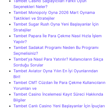
Tambet Casino Sağlayıcıları Farklı Oyun
Seçenekleri Neler?
Tambet Monopoly Oyna 2026 Mart Oynama
Taktikleri ve Stratejiler
Tambet Sugar Rush Oyna Yeni Başlayanlar İçin
Stratejiler
Tambet Papara İle Para Çekme Nasıl Hızla İşlem
Yapılır?
Tambet Sadakat Programı Neden Bu Programı
Seçmelisiniz?
Tambet’ya Nasıl Para Yatırılır? Kullanıcıların Sıkça
Sorduğu Sorular
Tambet Aviator Oyna Yılın En İyi Oyunlarından
Biri!
Tambet CMT Cüzdan İle Para Çekme Kullanıcıların
Yorumları ve
Tambet Casino İncelemesi Kayıt Süreci Hakkında
Bilgiler
Tambet Canlı Casino Yeni Başlayanlar İçin İpuçları