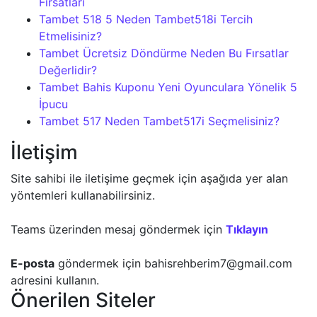
Fırsatları
Tambet 518 5 Neden Tambet518i Tercih
Etmelisiniz?
Tambet Ücretsiz Döndürme Neden Bu Fırsatlar
Değerlidir?
Tambet Bahis Kuponu Yeni Oyunculara Yönelik 5
İpucu
Tambet 517 Neden Tambet517i Seçmelisiniz?
İletişim
Site sahibi ile iletişime geçmek için aşağıda yer alan
yöntemleri kullanabilirsiniz.
Teams üzerinden mesaj göndermek için
Tıklayın
E-posta
göndermek için
bahisrehberim7@gmail.com
adresini kullanın.
Önerilen Siteler