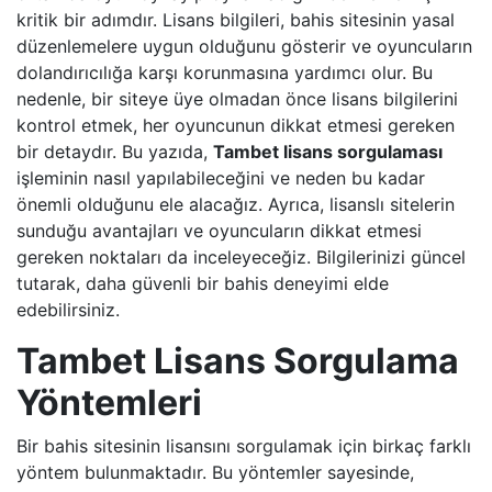
kritik bir adımdır. Lisans bilgileri, bahis sitesinin yasal
düzenlemelere uygun olduğunu gösterir ve oyuncuların
dolandırıcılığa karşı korunmasına yardımcı olur. Bu
nedenle, bir siteye üye olmadan önce lisans bilgilerini
kontrol etmek, her oyuncunun dikkat etmesi gereken
bir detaydır. Bu yazıda,
Tambet lisans sorgulaması
işleminin nasıl yapılabileceğini ve neden bu kadar
önemli olduğunu ele alacağız. Ayrıca, lisanslı sitelerin
sunduğu avantajları ve oyuncuların dikkat etmesi
gereken noktaları da inceleyeceğiz. Bilgilerinizi güncel
tutarak, daha güvenli bir bahis deneyimi elde
edebilirsiniz.
Tambet Lisans Sorgulama
Yöntemleri
Bir bahis sitesinin lisansını sorgulamak için birkaç farklı
yöntem bulunmaktadır. Bu yöntemler sayesinde,