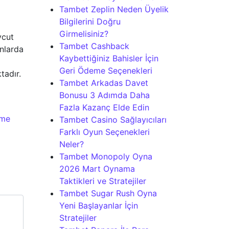
Tambet Zeplin Neden Üyelik
Bilgilerini Doğru
Girmelisiniz?
vcut
Tambet Cashback
unlarda
Kaybettiğiniz Bahisler İçin
Geri Ödeme Seçenekleri
tadır.
Tambet Arkadas Davet
Bonusu 3 Adımda Daha
Fazla Kazanç Elde Edin
kme
Tambet Casino Sağlayıcıları
Farklı Oyun Seçenekleri
Neler?
Tambet Monopoly Oyna
2026 Mart Oynama
Taktikleri ve Stratejiler
Tambet Sugar Rush Oyna
Yeni Başlayanlar İçin
Stratejiler