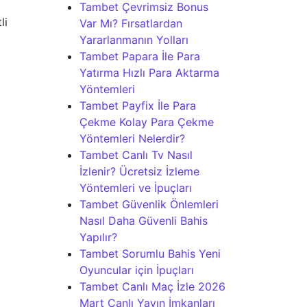
Tambet Çevrimsiz Bonus
li
Var Mı? Fırsatlardan
Yararlanmanın Yolları
Tambet Papara İle Para
Yatırma Hızlı Para Aktarma
Yöntemleri
Tambet Payfix İle Para
Çekme Kolay Para Çekme
Yöntemleri Nelerdir?
Tambet Canlı Tv Nasıl
İzlenir? Ücretsiz İzleme
Yöntemleri ve İpuçları
Tambet Güvenlik Önlemleri
Nasıl Daha Güvenli Bahis
Yapılır?
Tambet Sorumlu Bahis Yeni
Oyuncular için İpuçları
Tambet Canlı Maç İzle 2026
Mart Canlı Yayın İmkanları