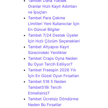
Tambet Daha Yüksek
Oranlar Hızlı Kayıt Adımları
ve İpuçları
Tambet Para Çekme
Limitleri Yeni Kullanıcılar İçin
En Güncel Bilgiler
Tambet 7/24 Destek Üyeler
İçin Hızlı Çözüm Seçenekleri
Tambet Altyapısı Kayıt
Sürecindeki Yenilikler
Tambet Craps Oyna Neden
Bu Oyun Tercih Ediliyor?
Tambet Freespin 2026 Yılı
İçin En Güzel Oyun Fırsatları
Tambet 518 5 Neden
Tambet518i Tercih
Etmelisiniz?
Tambet Ücretsiz Döndürme
Neden Bu Fırsatlar