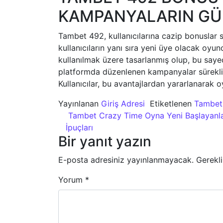
KAMPANYALARIN GÜ
Tambet 492, kullanıcılarına cazip bonuslar s
kullanıcıların yanı sıra yeni üye olacak oyu
kullanılmak üzere tasarlanmış olup, bu saye
platformda düzenlenen kampanyalar sürekli g
Kullanıcılar, bu avantajlardan yararlanarak o
Yayınlanan
Giriş Adresi
Etiketlenen
Tambet
Yazı dolaşımı
Tambet Crazy Time Oyna Yeni Başlayanla
İpuçları
Bir yanıt yazın
E-posta adresiniz yayınlanmayacak.
Gerekli
Yorum
*