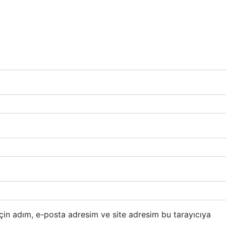
çin adım, e-posta adresim ve site adresim bu tarayıcıya