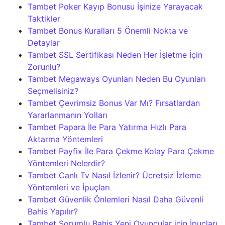
Tambet Poker Kayıp Bonusu İşinize Yarayacak
Taktikler
Tambet Bonus Kuralları 5 Önemli Nokta ve
Detaylar
Tambet SSL Sertifikası Neden Her İşletme İçin
Zorunlu?
Tambet Megaways Oyunları Neden Bu Oyunları
Seçmelisiniz?
Tambet Çevrimsiz Bonus Var Mı? Fırsatlardan
Yararlanmanın Yolları
Tambet Papara İle Para Yatırma Hızlı Para
Aktarma Yöntemleri
Tambet Payfix İle Para Çekme Kolay Para Çekme
Yöntemleri Nelerdir?
Tambet Canlı Tv Nasıl İzlenir? Ücretsiz İzleme
Yöntemleri ve İpuçları
Tambet Güvenlik Önlemleri Nasıl Daha Güvenli
Bahis Yapılır?
Tambet Sorumlu Bahis Yeni Oyuncular için İpuçları