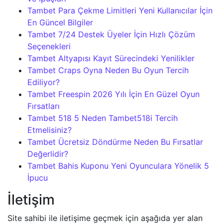
Tambet Para Çekme Limitleri Yeni Kullanıcılar İçin
En Güncel Bilgiler
Tambet 7/24 Destek Üyeler İçin Hızlı Çözüm
Seçenekleri
Tambet Altyapısı Kayıt Sürecindeki Yenilikler
Tambet Craps Oyna Neden Bu Oyun Tercih
Ediliyor?
Tambet Freespin 2026 Yılı İçin En Güzel Oyun
Fırsatları
Tambet 518 5 Neden Tambet518i Tercih
Etmelisiniz?
Tambet Ücretsiz Döndürme Neden Bu Fırsatlar
Değerlidir?
Tambet Bahis Kuponu Yeni Oyunculara Yönelik 5
İpucu
İletişim
Site sahibi ile iletişime geçmek için aşağıda yer alan