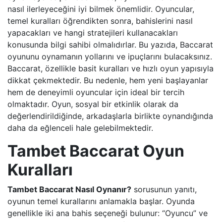
nasıl ilerleyeceğini iyi bilmek önemlidir. Oyuncular,
temel kuralları öğrendikten sonra, bahislerini nasıl
yapacakları ve hangi stratejileri kullanacakları
konusunda bilgi sahibi olmalıdırlar. Bu yazıda, Baccarat
oyununu oynamanın yollarını ve ipuçlarını bulacaksınız.
Baccarat, özellikle basit kuralları ve hızlı oyun yapısıyla
dikkat çekmektedir. Bu nedenle, hem yeni başlayanlar
hem de deneyimli oyuncular için ideal bir tercih
olmaktadır. Oyun, sosyal bir etkinlik olarak da
değerlendirildiğinde, arkadaşlarla birlikte oynandığında
daha da eğlenceli hale gelebilmektedir.
Tambet Baccarat Oyun
Kuralları
Tambet Baccarat Nasıl Oynanır?
sorusunun yanıtı,
oyunun temel kurallarını anlamakla başlar. Oyunda
genellikle iki ana bahis seçeneği bulunur: “Oyuncu” ve