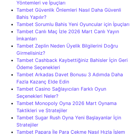
Yöntemleri ve İpuçları
Tambet Güvenlik Önlemleri Nasıl Daha Güvenli
Bahis Yapılır?
Tambet Sorumlu Bahis Yeni Oyuncular için İpuçları
Tambet Canlı Maç İzle 2026 Mart Canlı Yayın
İmkanları
Tambet Zeplin Neden Üyelik Bilgilerini Doğru
Girmelisiniz?
Tambet Cashback Kaybettiğiniz Bahisler İçin Geri
Ödeme Seçenekleri
Tambet Arkadas Davet Bonusu 3 Adımda Daha
Fazla Kazanç Elde Edin
Tambet Casino Sağlayıcıları Farklı Oyun
Seçenekleri Neler?
Tambet Monopoly Oyna 2026 Mart Oynama
Taktikleri ve Stratejiler
Tambet Sugar Rush Oyna Yeni Başlayanlar İçin
Stratejiler
Tambet Papara İle Para Çekme Nasıl Hızla İşlem