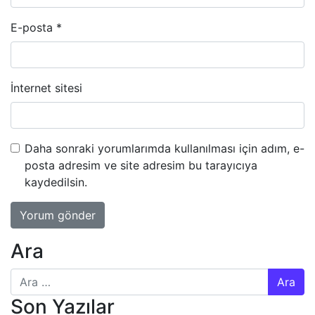
E-posta
*
İnternet sitesi
Daha sonraki yorumlarımda kullanılması için adım, e-
posta adresim ve site adresim bu tarayıcıya
kaydedilsin.
Ara
Arama:
Son Yazılar