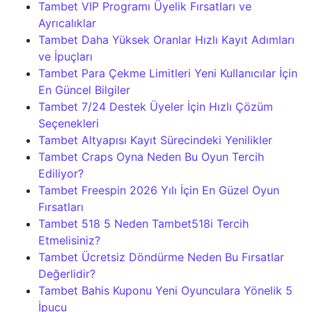
Tambet VIP Programı Üyelik Fırsatları ve
Ayrıcalıklar
Tambet Daha Yüksek Oranlar Hızlı Kayıt Adımları
ve İpuçları
Tambet Para Çekme Limitleri Yeni Kullanıcılar İçin
En Güncel Bilgiler
Tambet 7/24 Destek Üyeler İçin Hızlı Çözüm
Seçenekleri
Tambet Altyapısı Kayıt Sürecindeki Yenilikler
Tambet Craps Oyna Neden Bu Oyun Tercih
Ediliyor?
Tambet Freespin 2026 Yılı İçin En Güzel Oyun
Fırsatları
Tambet 518 5 Neden Tambet518i Tercih
Etmelisiniz?
Tambet Ücretsiz Döndürme Neden Bu Fırsatlar
Değerlidir?
Tambet Bahis Kuponu Yeni Oyunculara Yönelik 5
İpucu