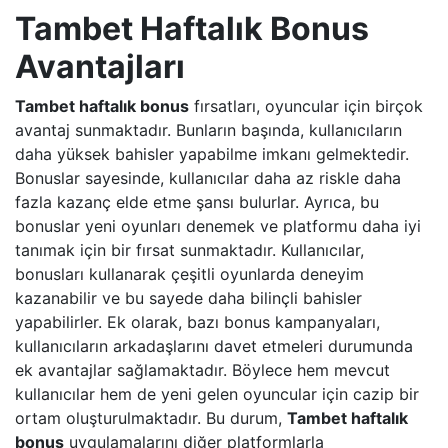
Tambet Haftalık Bonus
Avantajları
Tambet haftalık bonus
fırsatları, oyuncular için birçok
avantaj sunmaktadır. Bunların başında, kullanıcıların
daha yüksek bahisler yapabilme imkanı gelmektedir.
Bonuslar sayesinde, kullanıcılar daha az riskle daha
fazla kazanç elde etme şansı bulurlar. Ayrıca, bu
bonuslar yeni oyunları denemek ve platformu daha iyi
tanımak için bir fırsat sunmaktadır. Kullanıcılar,
bonusları kullanarak çeşitli oyunlarda deneyim
kazanabilir ve bu sayede daha bilinçli bahisler
yapabilirler. Ek olarak, bazı bonus kampanyaları,
kullanıcıların arkadaşlarını davet etmeleri durumunda
ek avantajlar sağlamaktadır. Böylece hem mevcut
kullanıcılar hem de yeni gelen oyuncular için cazip bir
ortam oluşturulmaktadır. Bu durum,
Tambet haftalık
bonus
uygulamalarını diğer platformlarla