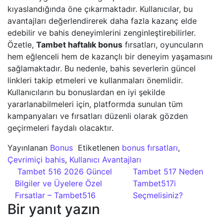
kıyaslandığında öne çıkarmaktadır. Kullanıcılar, bu
avantajları değerlendirerek daha fazla kazanç elde
edebilir ve bahis deneyimlerini zenginleştirebilirler.
Özetle,
Tambet haftalık bonus
fırsatları, oyuncuların
hem eğlenceli hem de kazançlı bir deneyim yaşamasını
sağlamaktadır. Bu nedenle, bahis severlerin güncel
linkleri takip etmeleri ve kullanmaları önemlidir.
Kullanıcıların bu bonuslardan en iyi şekilde
yararlanabilmeleri için, platformda sunulan tüm
kampanyaları ve fırsatları düzenli olarak gözden
geçirmeleri faydalı olacaktır.
Yayınlanan
Bonus
Etiketlenen
bonus fırsatları
,
Çevrimiçi bahis
,
Kullanıcı Avantajları
Yazı dolaşımı
Tambet 516 2026 Güncel
Tambet 517 Neden
Bilgiler ve Üyelere Özel
Tambet517i
Fırsatlar – Tambet516
Seçmelisiniz?
Bir yanıt yazın