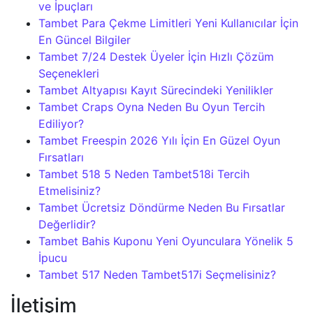
ve İpuçları
Tambet Para Çekme Limitleri Yeni Kullanıcılar İçin
En Güncel Bilgiler
Tambet 7/24 Destek Üyeler İçin Hızlı Çözüm
Seçenekleri
Tambet Altyapısı Kayıt Sürecindeki Yenilikler
Tambet Craps Oyna Neden Bu Oyun Tercih
Ediliyor?
Tambet Freespin 2026 Yılı İçin En Güzel Oyun
Fırsatları
Tambet 518 5 Neden Tambet518i Tercih
Etmelisiniz?
Tambet Ücretsiz Döndürme Neden Bu Fırsatlar
Değerlidir?
Tambet Bahis Kuponu Yeni Oyunculara Yönelik 5
İpucu
Tambet 517 Neden Tambet517i Seçmelisiniz?
İletişim