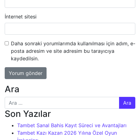
İnternet sitesi
Daha sonraki yorumlarımda kullanılması için adım, e-
posta adresim ve site adresim bu tarayıcıya
kaydedilsin.
Ara
Arama:
Son Yazılar
Tambet Sanal Bahis Kayıt Süreci ve Avantajları
Tambet Kazı Kazan 2026 Yılına Özel Oyun