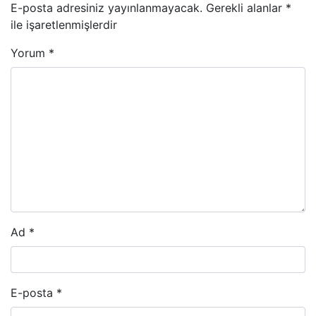
E-posta adresiniz yayınlanmayacak.
Gerekli alanlar
*
ile işaretlenmişlerdir
Yorum
*
Ad
*
E-posta
*