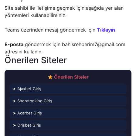
Site sahibi ile iletişime geçmek için aşağıda yer alan
yöntemleri kullanabilirsiniz.
Teams üzerinden mesaj göndermek için
Tıklayın
E-posta
göndermek için
bahisrehberim7@gmail.com
adresini kullanın.
Önerilen Siteler
Önerilen Siteler
➤ Ajaxbet Giriş
➤ Sheratonking Giriş
➤ Acarbet Giriş
➤ Orisbet Giriş