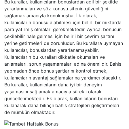
Bu kurallar, kullanıcıların bonuslardan adil bir şekilde
yararlanmaları ve söz konusu sitenin güvenliğini
sağlamak amacıyla konulmuştur. İlk olarak,
kullanıcıların bonusu alabilmesi için belirli bir miktarda
para yatırmış olmaları gerekmektedir. Ayrıca, bonusun
çekilebilir hale gelmesi için belirli bir çevrim şartını
yerine getirmeleri de zorunludur. Bu kurallara uymayan
kullanıcılar, bonuslardan yararlanamayabilir.
Kullanıcıların bu kuralları dikkatle okumaları ve
anlamaları, sorun yaşamamaları adına önemlidir. Bahis
yapmadan önce bonus şartlarını kontrol etmek,
kullanıcıların avantaj sağlamalarına yardımcı olacaktır.
Bu kurallar, kullanıcıların daha iyi bir deneyim
yaşamasını sağlamak amacıyla sürekli olarak
güncellenmektedir. Ek olarak, kullanıcıların bonusları
kullanarak daha bilinçli bahis stratejileri geliştirmeleri
de mümkün olmaktadır.