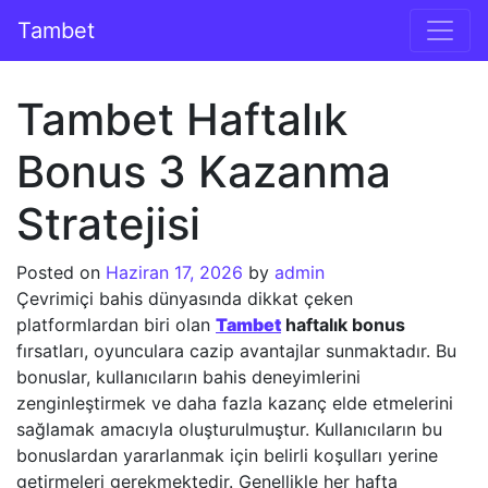
İçeriğe geç
Tambet
Ana gezinti
Tambet Haftalık
Bonus 3 Kazanma
Stratejisi
Posted on
Haziran 17, 2026
by
admin
Çevrimiçi bahis dünyasında dikkat çeken
platformlardan biri olan
Tambet
haftalık bonus
fırsatları, oyunculara cazip avantajlar sunmaktadır. Bu
bonuslar, kullanıcıların bahis deneyimlerini
zenginleştirmek ve daha fazla kazanç elde etmelerini
sağlamak amacıyla oluşturulmuştur. Kullanıcıların bu
bonuslardan yararlanmak için belirli koşulları yerine
getirmeleri gerekmektedir. Genellikle her hafta