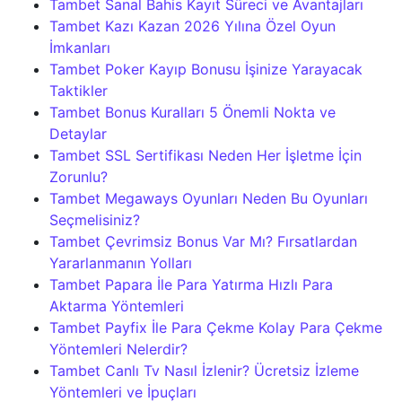
Tambet Sanal Bahis Kayıt Süreci ve Avantajları
Tambet Kazı Kazan 2026 Yılına Özel Oyun
İmkanları
Tambet Poker Kayıp Bonusu İşinize Yarayacak
Taktikler
Tambet Bonus Kuralları 5 Önemli Nokta ve
Detaylar
Tambet SSL Sertifikası Neden Her İşletme İçin
Zorunlu?
Tambet Megaways Oyunları Neden Bu Oyunları
Seçmelisiniz?
Tambet Çevrimsiz Bonus Var Mı? Fırsatlardan
Yararlanmanın Yolları
Tambet Papara İle Para Yatırma Hızlı Para
Aktarma Yöntemleri
Tambet Payfix İle Para Çekme Kolay Para Çekme
Yöntemleri Nelerdir?
Tambet Canlı Tv Nasıl İzlenir? Ücretsiz İzleme
Yöntemleri ve İpuçları