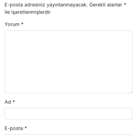
E-posta adresiniz yayınlanmayacak.
Gerekli alanlar
*
ile işaretlenmişlerdir
Yorum
*
Ad
*
E-posta
*