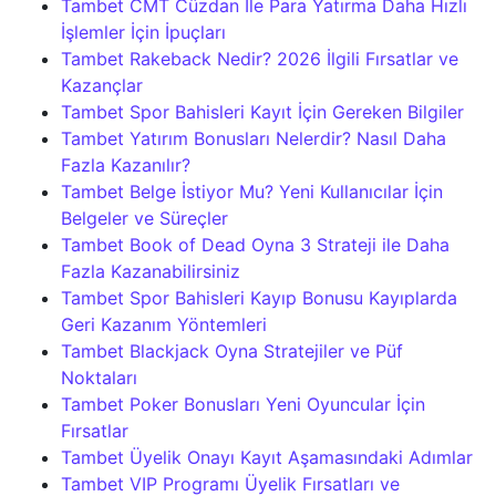
Tambet CMT Cüzdan İle Para Yatırma Daha Hızlı
İşlemler İçin İpuçları
Tambet Rakeback Nedir? 2026 İlgili Fırsatlar ve
Kazançlar
Tambet Spor Bahisleri Kayıt İçin Gereken Bilgiler
Tambet Yatırım Bonusları Nelerdir? Nasıl Daha
Fazla Kazanılır?
Tambet Belge İstiyor Mu? Yeni Kullanıcılar İçin
Belgeler ve Süreçler
Tambet Book of Dead Oyna 3 Strateji ile Daha
Fazla Kazanabilirsiniz
Tambet Spor Bahisleri Kayıp Bonusu Kayıplarda
Geri Kazanım Yöntemleri
Tambet Blackjack Oyna Stratejiler ve Püf
Noktaları
Tambet Poker Bonusları Yeni Oyuncular İçin
Fırsatlar
Tambet Üyelik Onayı Kayıt Aşamasındaki Adımlar
Tambet VIP Programı Üyelik Fırsatları ve