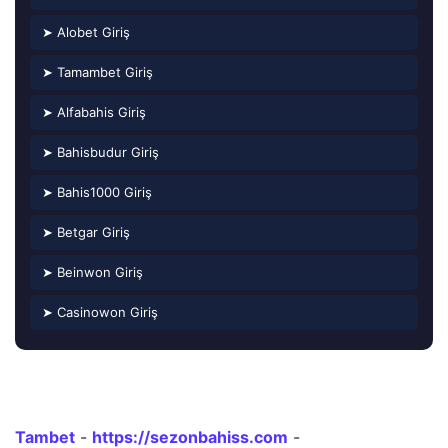
➤ Alobet Giriş
➤ Tamambet Giriş
➤ Alfabahis Giriş
➤ Bahisbudur Giriş
➤ Bahis1000 Giriş
➤ Betgar Giriş
➤ Beinwon Giriş
➤ Casinowon Giriş
Tambet
-
https://sezonbahiss.com
-