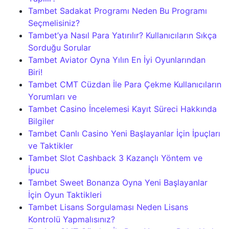
Tambet Sadakat Programı Neden Bu Programı
Seçmelisiniz?
Tambet’ya Nasıl Para Yatırılır? Kullanıcıların Sıkça
Sorduğu Sorular
Tambet Aviator Oyna Yılın En İyi Oyunlarından
Biri!
Tambet CMT Cüzdan İle Para Çekme Kullanıcıların
Yorumları ve
Tambet Casino İncelemesi Kayıt Süreci Hakkında
Bilgiler
Tambet Canlı Casino Yeni Başlayanlar İçin İpuçları
ve Taktikler
Tambet Slot Cashback 3 Kazançlı Yöntem ve
İpucu
Tambet Sweet Bonanza Oyna Yeni Başlayanlar
İçin Oyun Taktikleri
Tambet Lisans Sorgulaması Neden Lisans
Kontrolü Yapmalısınız?