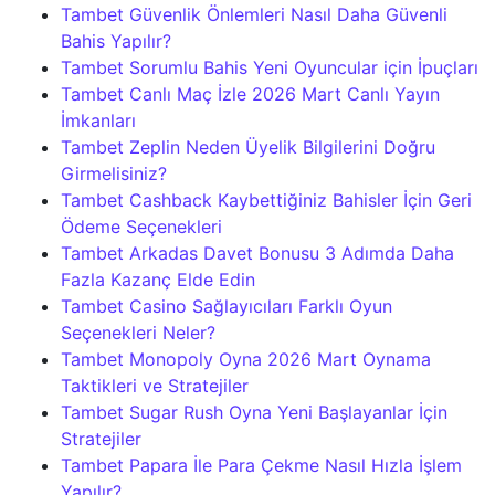
Tambet Güvenlik Önlemleri Nasıl Daha Güvenli
Bahis Yapılır?
Tambet Sorumlu Bahis Yeni Oyuncular için İpuçları
Tambet Canlı Maç İzle 2026 Mart Canlı Yayın
İmkanları
Tambet Zeplin Neden Üyelik Bilgilerini Doğru
Girmelisiniz?
Tambet Cashback Kaybettiğiniz Bahisler İçin Geri
Ödeme Seçenekleri
Tambet Arkadas Davet Bonusu 3 Adımda Daha
Fazla Kazanç Elde Edin
Tambet Casino Sağlayıcıları Farklı Oyun
Seçenekleri Neler?
Tambet Monopoly Oyna 2026 Mart Oynama
Taktikleri ve Stratejiler
Tambet Sugar Rush Oyna Yeni Başlayanlar İçin
Stratejiler
Tambet Papara İle Para Çekme Nasıl Hızla İşlem
Yapılır?