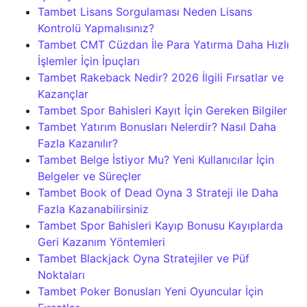
Tambet Lisans Sorgulaması Neden Lisans
Kontrolü Yapmalısınız?
Tambet CMT Cüzdan İle Para Yatırma Daha Hızlı
İşlemler İçin İpuçları
Tambet Rakeback Nedir? 2026 İlgili Fırsatlar ve
Kazançlar
Tambet Spor Bahisleri Kayıt İçin Gereken Bilgiler
Tambet Yatırım Bonusları Nelerdir? Nasıl Daha
Fazla Kazanılır?
Tambet Belge İstiyor Mu? Yeni Kullanıcılar İçin
Belgeler ve Süreçler
Tambet Book of Dead Oyna 3 Strateji ile Daha
Fazla Kazanabilirsiniz
Tambet Spor Bahisleri Kayıp Bonusu Kayıplarda
Geri Kazanım Yöntemleri
Tambet Blackjack Oyna Stratejiler ve Püf
Noktaları
Tambet Poker Bonusları Yeni Oyuncular İçin