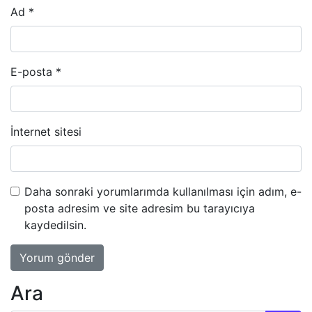
Ad
*
E-posta
*
İnternet sitesi
Daha sonraki yorumlarımda kullanılması için adım, e-
posta adresim ve site adresim bu tarayıcıya
kaydedilsin.
Ara