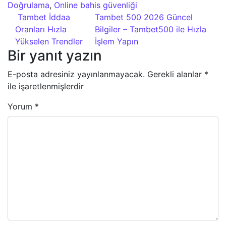
Doğrulama
,
Online bahis güvenliği
Yazı dolaşımı
Tambet İddaa
Tambet 500 2026 Güncel
Oranları Hızla
Bilgiler – Tambet500 ile Hızla
Yükselen Trendler
İşlem Yapın
Bir yanıt yazın
E-posta adresiniz yayınlanmayacak.
Gerekli alanlar
*
ile işaretlenmişlerdir
Yorum
*