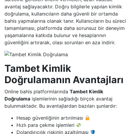
avantaj sağlayacaktır. Doğru bilgilerle yapılan kimlik
doğrulama, kullanıcıların daha güvenli bir ortamda
bahis yapmalarına olanak tanır. Kullanıcıların bu süreci
tamamlaması, platformda daha sorunsuz bir deneyim
yaşamalarına katkıda bulunur ve hesaplarının
güvenliğini artırarak, olası sorunları en aza indirir.
Tambet Kimlik
Doğrulamanın Avantajları
Online bahis platformlarında
Tambet Kimlik
Doğrulama
işlemlerinin sağladığı birçok avantaj
bulunmaktadır. Bu avantajlardan bazıları şunlardır:
Hesap güvenliğinin artırılması
Hızlı para çekme işlemleri
Dolandırıcılık riskinin azaltılması