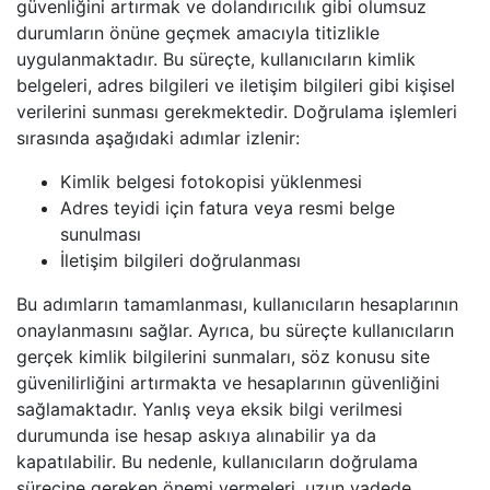
güvenliğini artırmak ve dolandırıcılık gibi olumsuz
durumların önüne geçmek amacıyla titizlikle
uygulanmaktadır. Bu süreçte, kullanıcıların kimlik
belgeleri, adres bilgileri ve iletişim bilgileri gibi kişisel
verilerini sunması gerekmektedir. Doğrulama işlemleri
sırasında aşağıdaki adımlar izlenir:
Kimlik belgesi fotokopisi yüklenmesi
Adres teyidi için fatura veya resmi belge
sunulması
İletişim bilgileri doğrulanması
Bu adımların tamamlanması, kullanıcıların hesaplarının
onaylanmasını sağlar. Ayrıca, bu süreçte kullanıcıların
gerçek kimlik bilgilerini sunmaları, söz konusu site
güvenilirliğini artırmakta ve hesaplarının güvenliğini
sağlamaktadır. Yanlış veya eksik bilgi verilmesi
durumunda ise hesap askıya alınabilir ya da
kapatılabilir. Bu nedenle, kullanıcıların doğrulama
sürecine gereken önemi vermeleri, uzun vadede