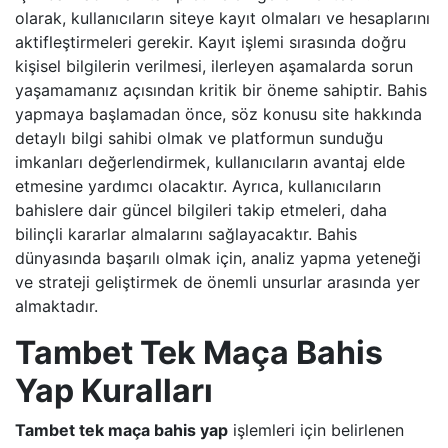
olarak, kullanıcıların siteye kayıt olmaları ve hesaplarını
aktifleştirmeleri gerekir. Kayıt işlemi sırasında doğru
kişisel bilgilerin verilmesi, ilerleyen aşamalarda sorun
yaşamamanız açısından kritik bir öneme sahiptir. Bahis
yapmaya başlamadan önce, söz konusu site hakkında
detaylı bilgi sahibi olmak ve platformun sunduğu
imkanları değerlendirmek, kullanıcıların avantaj elde
etmesine yardımcı olacaktır. Ayrıca, kullanıcıların
bahislere dair güncel bilgileri takip etmeleri, daha
bilinçli kararlar almalarını sağlayacaktır. Bahis
dünyasında başarılı olmak için, analiz yapma yeteneği
ve strateji geliştirmek de önemli unsurlar arasında yer
almaktadır.
Tambet Tek Maça Bahis
Yap Kuralları
Tambet tek maça bahis yap
işlemleri için belirlenen