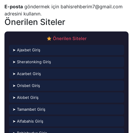
E-posta
göndermek için
bahisrehberim7@gmail.com
adresini kullanın.
Önerilen Siteler
Önerilen Siteler
➤ Ajaxbet Giriş
➤ Sheratonking Giriş
➤ Acarbet Giriş
➤ Orisbet Giriş
➤ Alobet Giriş
➤ Tamambet Giriş
➤ Alfabahis Giriş