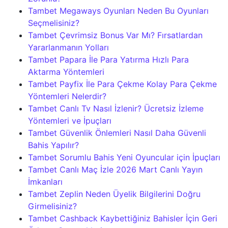
Tambet Megaways Oyunları Neden Bu Oyunları
Seçmelisiniz?
Tambet Çevrimsiz Bonus Var Mı? Fırsatlardan
Yararlanmanın Yolları
Tambet Papara İle Para Yatırma Hızlı Para
Aktarma Yöntemleri
Tambet Payfix İle Para Çekme Kolay Para Çekme
Yöntemleri Nelerdir?
Tambet Canlı Tv Nasıl İzlenir? Ücretsiz İzleme
Yöntemleri ve İpuçları
Tambet Güvenlik Önlemleri Nasıl Daha Güvenli
Bahis Yapılır?
Tambet Sorumlu Bahis Yeni Oyuncular için İpuçları
Tambet Canlı Maç İzle 2026 Mart Canlı Yayın
İmkanları
Tambet Zeplin Neden Üyelik Bilgilerini Doğru
Girmelisiniz?
Tambet Cashback Kaybettiğiniz Bahisler İçin Geri