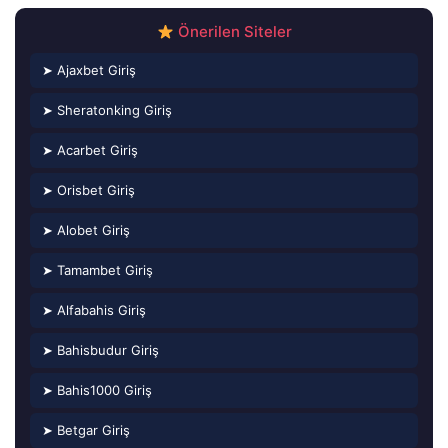
Önerilen Siteler
➤ Ajaxbet Giriş
➤ Sheratonking Giriş
➤ Acarbet Giriş
➤ Orisbet Giriş
➤ Alobet Giriş
➤ Tamambet Giriş
➤ Alfabahis Giriş
➤ Bahisbudur Giriş
➤ Bahis1000 Giriş
➤ Betgar Giriş