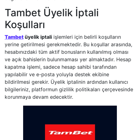
Tambet Üyelik İptali
Koşulları
Tambet
üyelik iptali
işlemleri için belirli koşulların
yerine getirilmesi gerekmektedir. Bu koşullar arasında,
hesabınızdaki tüm aktif bonusların kullanılmış olması
ve açık bahislerin bulunmaması yer almaktadır. Hesap
kapatma işlemi, sadece hesap sahibi tarafından
yapılabilir ve e-posta yoluyla destek ekibine
bildirilmesi gerekir. Üyelik iptalinin ardından kullanıcı
bilgileriniz, platformun gizlilik politikaları çerçevesinde
korunmaya devam edecektir.