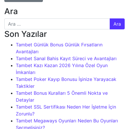
Ara
Arama:
Son Yazılar
Tambet Günlük Bonus Günlük Fırsatların
Avantajları
Tambet Sanal Bahis Kayıt Süreci ve Avantajları
Tambet Kazı Kazan 2026 Yılına Özel Oyun
İmkanları
Tambet Poker Kayıp Bonusu İşinize Yarayacak
Taktikler
Tambet Bonus Kuralları 5 Önemli Nokta ve
Detaylar
Tambet SSL Sertifikası Neden Her İşletme İçin
Zorunlu?
Tambet Megaways Oyunları Neden Bu Oyunları
Seçmelisiniz?