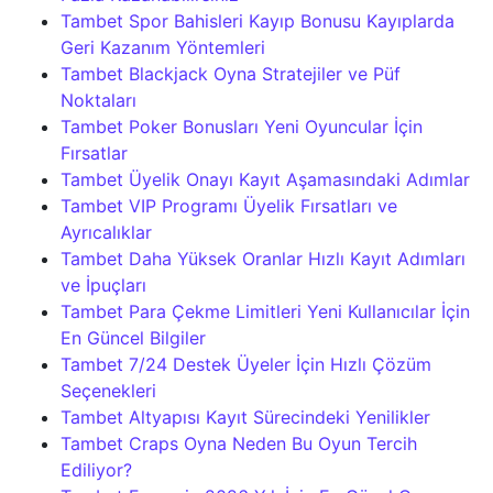
Tambet Spor Bahisleri Kayıp Bonusu Kayıplarda
Geri Kazanım Yöntemleri
Tambet Blackjack Oyna Stratejiler ve Püf
Noktaları
Tambet Poker Bonusları Yeni Oyuncular İçin
Fırsatlar
Tambet Üyelik Onayı Kayıt Aşamasındaki Adımlar
Tambet VIP Programı Üyelik Fırsatları ve
Ayrıcalıklar
Tambet Daha Yüksek Oranlar Hızlı Kayıt Adımları
ve İpuçları
Tambet Para Çekme Limitleri Yeni Kullanıcılar İçin
En Güncel Bilgiler
Tambet 7/24 Destek Üyeler İçin Hızlı Çözüm
Seçenekleri
Tambet Altyapısı Kayıt Sürecindeki Yenilikler
Tambet Craps Oyna Neden Bu Oyun Tercih
Ediliyor?