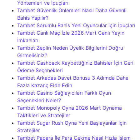
Yöntemleri ve İpuçları
Tambet Güvenlik Önlemleri Nasıl Daha Güvenli
Bahis Yapılır?
Tambet Sorumlu Bahis Yeni Oyuncular için İpuçları
Tambet Canlı Maç İzle 2026 Mart Canlı Yayın
İmkanları
Tambet Zeplin Neden Üyelik Bilgilerini Doğru
Girmelisiniz?
Tambet Cashback Kaybettiğiniz Bahisler İçin Geri
Ödeme Seçenekleri
Tambet Arkadas Davet Bonusu 3 Adımda Daha
Fazla Kazanç Elde Edin
Tambet Casino Sağlayıcıları Farklı Oyun
Seçenekleri Neler?
Tambet Monopoly Oyna 2026 Mart Oynama
Taktikleri ve Stratejiler
Tambet Sugar Rush Oyna Yeni Başlayanlar İçin
Stratejiler
Tambet Papara İle Para Çekme Nasıl Hızla İşlem