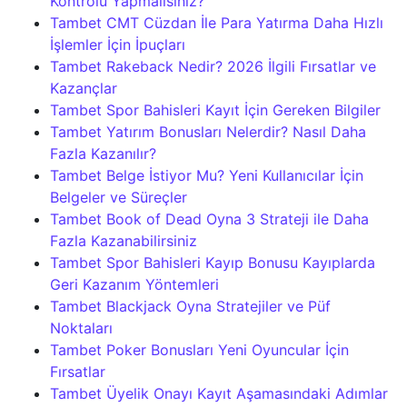
Kontrolü Yapmalısınız?
Tambet CMT Cüzdan İle Para Yatırma Daha Hızlı
İşlemler İçin İpuçları
Tambet Rakeback Nedir? 2026 İlgili Fırsatlar ve
Kazançlar
Tambet Spor Bahisleri Kayıt İçin Gereken Bilgiler
Tambet Yatırım Bonusları Nelerdir? Nasıl Daha
Fazla Kazanılır?
Tambet Belge İstiyor Mu? Yeni Kullanıcılar İçin
Belgeler ve Süreçler
Tambet Book of Dead Oyna 3 Strateji ile Daha
Fazla Kazanabilirsiniz
Tambet Spor Bahisleri Kayıp Bonusu Kayıplarda
Geri Kazanım Yöntemleri
Tambet Blackjack Oyna Stratejiler ve Püf
Noktaları
Tambet Poker Bonusları Yeni Oyuncular İçin
Fırsatlar
Tambet Üyelik Onayı Kayıt Aşamasındaki Adımlar