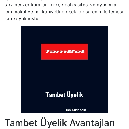
tarz benzer kurallar Türkçe bahis sitesi ve oyuncular
için makul ve hakkaniyetli bir şekilde sürecin ilerlemesi
için koyulmuştur.
Tambet Üyelik Avantajları