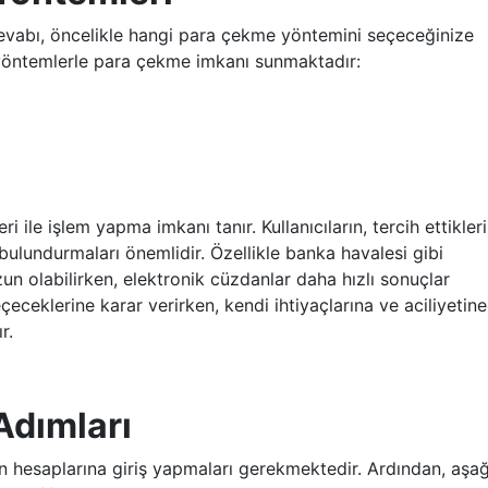
vabı, öncelikle hangi para çekme yöntemini seçeceğinize
i yöntemlerle para çekme imkanı sunmaktadır:
ri ile işlem yapma imkanı tanır. Kullanıcıların, tercih ettikleri
lundurmaları önemlidir. Özellikle banka havalesi gibi
zun olabilirken, elektronik cüzdanlar daha hızlı sonuçlar
çeceklerine karar verirken, kendi ihtiyaçlarına ve aciliyetin
r.
dımları
rın hesaplarına giriş yapmaları gerekmektedir. Ardından, aşa