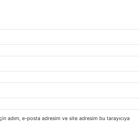
çin adım, e-posta adresim ve site adresim bu tarayıcıya