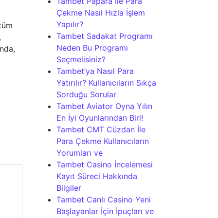
Tambet Papara İle Para
Çekme Nasıl Hızla İşlem
Yapılır?
 tüm
Tambet Sadakat Programı
,
Neden Bu Programı
ında,
Seçmelisiniz?
Tambet’ya Nasıl Para
Yatırılır? Kullanıcıların Sıkça
Sorduğu Sorular
Tambet Aviator Oyna Yılın
En İyi Oyunlarından Biri!
Tambet CMT Cüzdan İle
Para Çekme Kullanıcıların
Yorumları ve
Tambet Casino İncelemesi
Kayıt Süreci Hakkında
Bilgiler
Tambet Canlı Casino Yeni
Başlayanlar İçin İpuçları ve