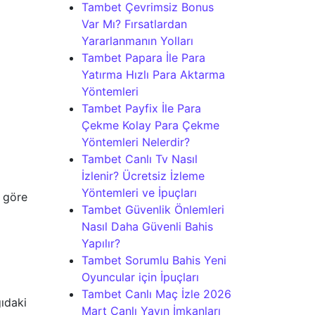
Tambet Çevrimsiz Bonus
Var Mı? Fırsatlardan
Yararlanmanın Yolları
Tambet Papara İle Para
Yatırma Hızlı Para Aktarma
Yöntemleri
Tambet Payfix İle Para
Çekme Kolay Para Çekme
Yöntemleri Nelerdir?
Tambet Canlı Tv Nasıl
İzlenir? Ücretsiz İzleme
Yöntemleri ve İpuçları
e göre
Tambet Güvenlik Önlemleri
Nasıl Daha Güvenli Bahis
Yapılır?
Tambet Sorumlu Bahis Yeni
Oyuncular için İpuçları
Tambet Canlı Maç İzle 2026
ğıdaki
Mart Canlı Yayın İmkanları