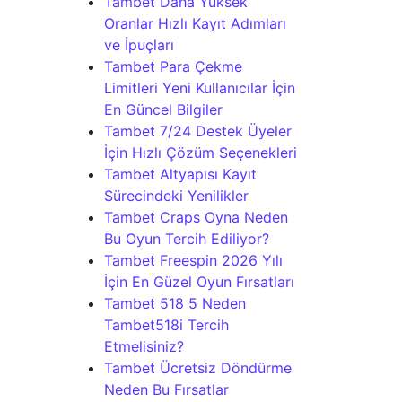
Tambet Daha Yüksek
Oranlar Hızlı Kayıt Adımları
ve İpuçları
Tambet Para Çekme
Limitleri Yeni Kullanıcılar İçin
En Güncel Bilgiler
Tambet 7/24 Destek Üyeler
İçin Hızlı Çözüm Seçenekleri
Tambet Altyapısı Kayıt
Sürecindeki Yenilikler
Tambet Craps Oyna Neden
Bu Oyun Tercih Ediliyor?
Tambet Freespin 2026 Yılı
İçin En Güzel Oyun Fırsatları
Tambet 518 5 Neden
Tambet518i Tercih
Etmelisiniz?
Tambet Ücretsiz Döndürme
Neden Bu Fırsatlar