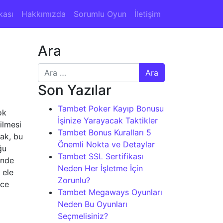
ikası
Hakkımızda
Sorumlu Oyun
İletişim
Ara
Arama:
Son Yazılar
Tambet Poker Kayıp Bonusu
ok
İşinize Yarayacak Taktikler
bilmesi
Tambet Bonus Kuralları 5
rak, bu
Önemli Nokta ve Detaylar
ğu
Tambet SSL Sertifikası
inde
Neden Her İşletme İçin
 ele
Zorunlu?
ece
Tambet Megaways Oyunları
Neden Bu Oyunları
Seçmelisiniz?