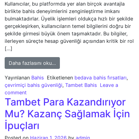
Kullanıcılar, bu platformda yer alan birçok avantajla
birlikte bahis deneyimlerini zenginleştirme imkanı
bulmaktadırlar. Üyelik işlemleri oldukça hızlı bir şekilde
gerçekleşirken, kullanıcıların temel bilgilerini doğru bir
şekilde girmesi büyük önem taşımaktadır. Bu bilgiler,
ilerleyen süreçte hesap güvenliği açısından kritik bir rol
[…]
from Tambet Bedava Bahis Üyelik Av
Daha fazlasını oku…
Yayınlanan
Bahis
Etiketlenen
bedava bahis fırsatları
,
çevrimiçi bahis güvenliği
,
Tambet Bahis
Leave a
on Tambet Bedava Bahis Üyelik Avantajları ve İp
comment
Tambet Para Kazandırıyor
Mu? Kazanç Sağlamak İçin
İpuçları
Posted on
Haziran 1, 2026
by
admin