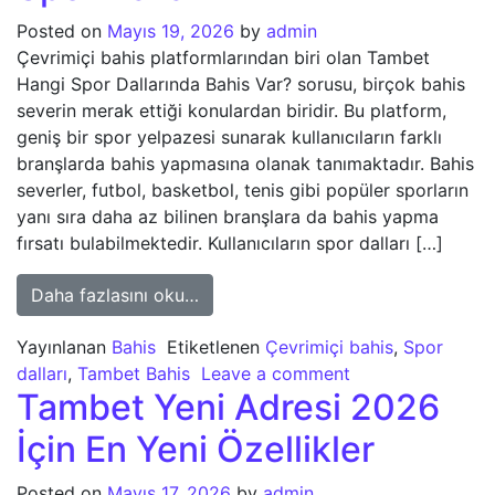
Posted on
Mayıs 19, 2026
by
admin
Çevrimiçi bahis platformlarından biri olan Tambet
Hangi Spor Dallarında Bahis Var? sorusu, birçok bahis
severin merak ettiği konulardan biridir. Bu platform,
geniş bir spor yelpazesi sunarak kullanıcıların farklı
branşlarda bahis yapmasına olanak tanımaktadır. Bahis
severler, futbol, basketbol, tenis gibi popüler sporların
yanı sıra daha az bilinen branşlara da bahis yapma
fırsatı bulabilmektedir. Kullanıcıların spor dalları […]
from Tambet Hangi Spor Dallarında B
Daha fazlasını oku…
Yayınlanan
Bahis
Etiketlenen
Çevrimiçi bahis
,
Spor
on Tambet Hangi S
dalları
,
Tambet Bahis
Leave a comment
Tambet Yeni Adresi 2026
İçin En Yeni Özellikler
Posted on
Mayıs 17, 2026
by
admin