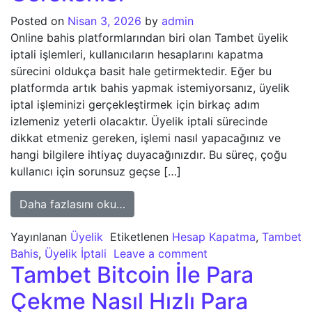
Posted on
Nisan 3, 2026
by
admin
Online bahis platformlarından biri olan Tambet üyelik
iptali işlemleri, kullanıcıların hesaplarını kapatma
sürecini oldukça basit hale getirmektedir. Eğer bu
platformda artık bahis yapmak istemiyorsanız, üyelik
iptal işleminizi gerçekleştirmek için birkaç adım
izlemeniz yeterli olacaktır. Üyelik iptali sürecinde
dikkat etmeniz gereken, işlemi nasıl yapacağınız ve
hangi bilgilere ihtiyaç duyacağınızdır. Bu süreç, çoğu
kullanıcı için sorunsuz geçse […]
from Tambet Üyelik İptali Üyelik İp
Daha fazlasını oku…
Yayınlanan
Üyelik
Etiketlenen
Hesap Kapatma
,
Tambet
on Tambet Üyelik İp
Bahis
,
Üyelik İptali
Leave a comment
Tambet Bitcoin İle Para
Çekme Nasıl Hızlı Para