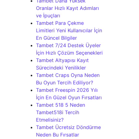
Tambet Daha Yüksek
Oranlar Hızlı Kayıt Adımları
ve İpuçları
Tambet Para Çekme
Limitleri Yeni Kullanıcılar İçin
En Güncel Bilgiler
Tambet 7/24 Destek Üyeler
İçin Hızlı Çözüm Seçenekleri
Tambet Altyapısı Kayıt
Sürecindeki Yenilikler
Tambet Craps Oyna Neden
Bu Oyun Tercih Ediliyor?
Tambet Freespin 2026 Yılı
İçin En Güzel Oyun Fırsatları
Tambet 518 5 Neden
Tambet518i Tercih
Etmelisiniz?
Tambet Ücretsiz Döndürme
Neden Bu Fırsatlar