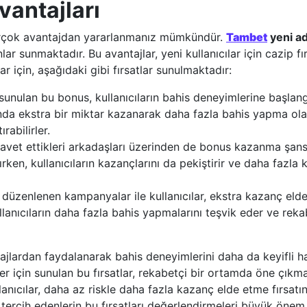
vantajları
birçok avantajdan yararlanmanız mümkündür.
Tambet
yeni ad
ar sunmaktadır. Bu avantajlar, yeni kullanıcılar için cazip fı
r için, aşağıdaki gibi fırsatlar sunulmaktadır:
 sunulan bu bonus, kullanıcıların bahis deneyimlerine başlan
arında ekstra bir miktar kazanarak daha fazla bahis yapma ol
rabilirler.
 davet ettikleri arkadaşları üzerinden de bonus kazanma şan
rırken, kullanıcıların kazançlarını da pekiştirir ve daha fazla 
 düzenlenen kampanyalar ile kullanıcılar, ekstra kazanç eld
ullanıcıların daha fazla bahis yapmalarını teşvik eder ve reka
ajlardan faydalanarak bahis deneyimlerini daha da keyifli h
ler için sunulan bu fırsatlar, rekabetçi bir ortamda öne çıkma
lanıcılar, daha az riskle daha fazla kazanç elde etme fırsatı
 tercih edenlerin bu fırsatları değerlendirmeleri büyük önem