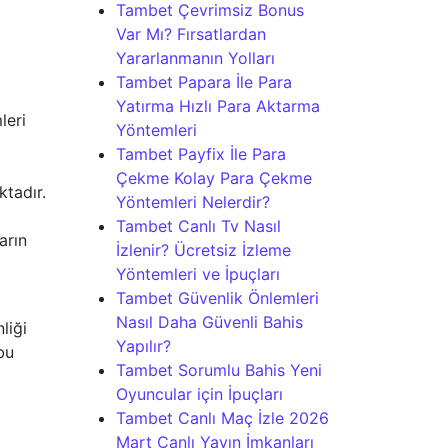
Tambet Çevrimsiz Bonus
Var Mı? Fırsatlardan
Yararlanmanın Yolları
Tambet Papara İle Para
Yatırma Hızlı Para Aktarma
leri
Yöntemleri
Tambet Payfix İle Para
Çekme Kolay Para Çekme
tadır.
Yöntemleri Nelerdir?
Tambet Canlı Tv Nasıl
arın
İzlenir? Ücretsiz İzleme
Yöntemleri ve İpuçları
Tambet Güvenlik Önlemleri
Nasıl Daha Güvenli Bahis
liği
Yapılır?
bu
Tambet Sorumlu Bahis Yeni
Oyuncular için İpuçları
Tambet Canlı Maç İzle 2026
Mart Canlı Yayın İmkanları