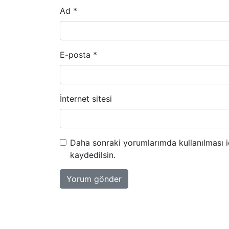
Ad
*
E-posta
*
İnternet sitesi
Daha sonraki yorumlarımda kullanılması i
kaydedilsin.